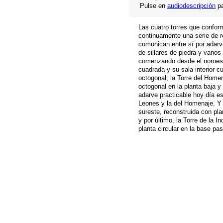
Pulse en
audiodescripción
pa
Las cuatro torres que conform
continuamente una serie de r
comunican entre sí por adar
de sillares de piedra y vanos
comenzando desde el noroeste
cuadrada y su sala interior c
octogonal; la Torre del Homen
octogonal en la planta baja y
adarve practicable hoy día es
Leones y la del Homenaje. Y 
sureste, reconstruida con pl
y por último, la Torre de la I
planta circular en la base pas