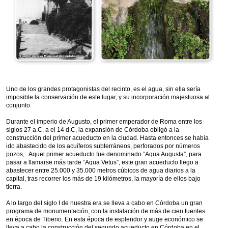
Uno de los grandes protagonistas del recinto, es el agua, sin ella sería
imposible la conservación de este lugar, y su incorporación majestuosa al
conjunto.
Durante el imperio de Augusto, el primer emperador de Roma entre los
siglos 27 a.C. a el 14 d.C, la expansión de Córdoba obligó a la
construcción del primer acueducto en la ciudad. Hasta entonces se había
ido abastecido de los acuíferos subterráneos, perforados por números
pozos, . Aquel primer acueducto fue denominado “Aqua Augusta”, para
pasar a llamarse más tarde “Aqua Vetus”, este gran acueducto llego a
abastecer entre 25.000 y 35.000 metros cúbicos de agua diarios a la
capital, tras recorrer los más de 19 kilómetros, la mayoría de ellos bajo
tierra.
A lo largo del siglo I de nuestra era se lleva a cabo en Córdoba un gran
programa de monumentación, con la instalación de más de cien fuentes
en época de Tiberio. En esta época de esplendor y auge económico se
lleva a cabo la construcción del segundo acueducto en Córdoba en el